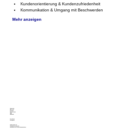
Kundenorientierung & Kundenzufriedenheit
Kommunikation & Umgang mit Beschwerden
Mehr anzeigen
Startseite
Über uns
Kontakt
Datenschutz
AGB
Widerruf
Facebook
Instagram
02681 988 118
info@klaus-dege.de
Schillerstr. 40, 57610 Altenkirchen