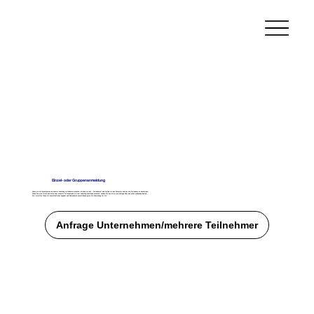
Einzel- oder Gruppenanmeldung
Wenn sie als Einzelperson an unserer Schulung teilnehmen möchten, klicken sie auf ,,Teilnehmen" und füllen sie das Formular aus um die Teilnahme zu bestätigen.
Wenn Sie eine Firma vertreten oder mehrere Teilnehmende zu einer Schulung anmelden möchten, senden Sie uns bitte eine Anfrage über den unten stehenden Button.
Wir erstellen Ihnen ein unverbindliches Angebot und übernehmen anschließend gerne die Anmeldung für Sie.
Anfrage Unternehmen/mehrere Teilnehmer