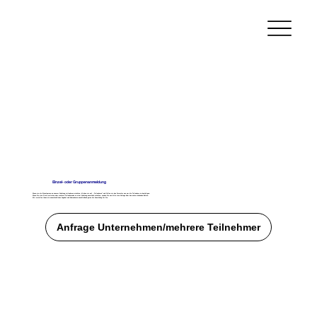
Einzel- oder Gruppenanmeldung
Wenn sie als Einzelperson an unserer Schulung teilnehmen möchten, klicken sie auf ,,Teilnehmen" und füllen sie das Formular aus um die Teilnahme zu bestätigen.
Wenn Sie eine Firma vertreten oder mehrere Teilnehmende zu einer Schulung anmelden möchten, senden Sie uns bitte eine Anfrage über den unten stehenden Button.
Wir erstellen Ihnen ein unverbindliches Angebot und übernehmen anschließend gerne die Anmeldung für Sie.
Anfrage Unternehmen/mehrere Teilnehmer