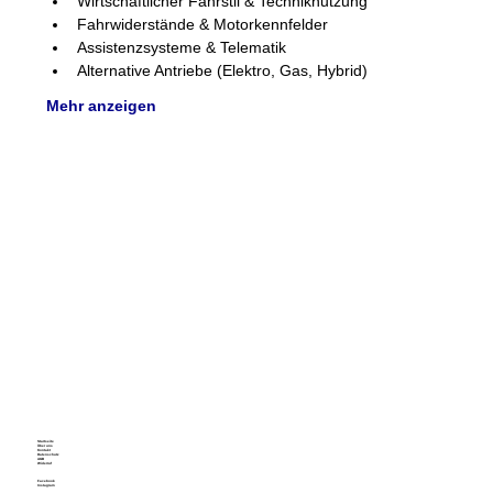
Wirtschaftlicher Fahrstil & Techniknutzung
Fahrwiderstände & Motorkennfelder
Assistenzsysteme & Telematik
Alternative Antriebe (Elektro, Gas, Hybrid)
Mehr anzeigen
Startseite
Über uns
Kontakt
Datenschutz
AGB
Widerruf
Facebook
Instagram