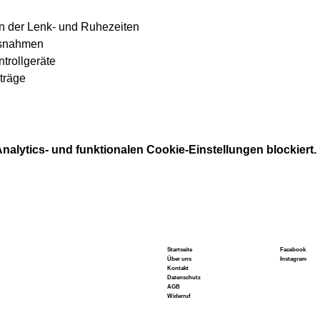
n der Lenk- und Ruhezeiten
usnahmen
trollgeräte
träge
alytics- und funktionalen Cookie-Einstellungen blockiert.
Startseite
Facebook
Über uns
Instagram
Kontakt
Datenschutz
AGB
Widerruf