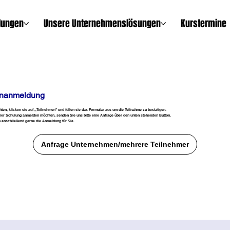
lungen
Unsere Unternehmenslösungen
Kurstermine
enanmeldung
n, klicken sie auf ,,Teilnehmen" und füllen sie das Formular aus um die Teilnahme zu bestätigen.
ner Schulung anmelden möchten, senden Sie uns bitte eine Anfrage über den unten stehenden Button.
 anschließend gerne die Anmeldung für Sie.
Anfrage Unternehmen/mehrere Teilnehmer