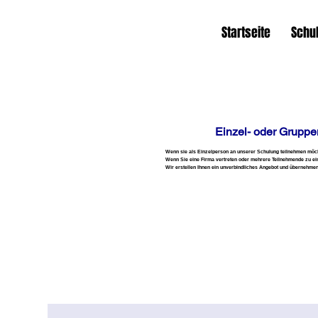
Startseite
Schu
Einzel- oder Grupp
Wenn sie als Einzelperson an unserer Schulung teilnehmen möchte
Wenn Sie eine Firma vertreten oder mehrere Teilnehmende zu ei
Wir erstellen Ihnen ein unverbindliches Angebot und übernehmen