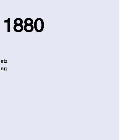
 1880
setz
ung