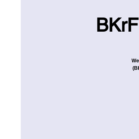
BKrF
Wei
(B