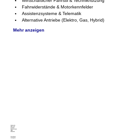
Wirtschaftlicher Fahrstil & Techniknutzung
Fahrwiderstände & Motorkennfelder
Assistenzsysteme & Telematik
Alternative Antriebe (Elektro, Gas, Hybrid)
Mehr anzeigen
Startseite
Über uns
Kontakt
Datenschutz
AGB
Widerruf
Facebook
Instagram