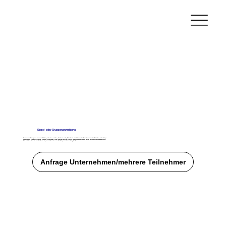
Einzel- oder Gruppenanmeldung
Wenn sie als Einzelperson an unserer Schulung teilnehmen möchten, klicken sie auf ,,Teilnehmen" und füllen sie das Formular aus um die Teilnahme zu bestätigen.
Wenn Sie eine Firma vertreten oder mehrere Teilnehmende zu einer Schulung anmelden möchten, senden Sie uns bitte eine Anfrage über den unten stehenden Button.
Wir erstellen Ihnen ein unverbindliches Angebot und übernehmen anschließend gerne die Anmeldung für Sie.
Anfrage Unternehmen/mehrere Teilnehmer